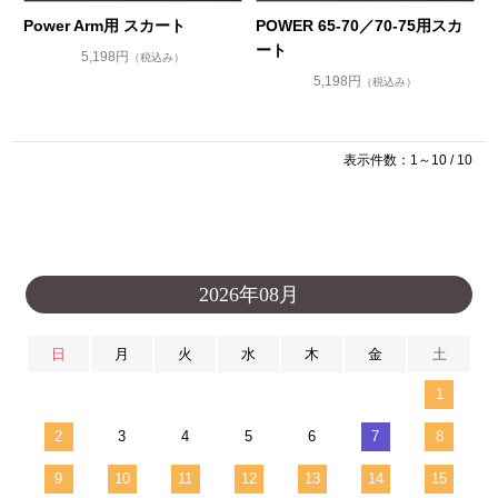
Power Arm用 スカート
POWER 65-70／70-75用スカ
ート
5,198円
（税込み）
5,198円
（税込み）
表示件数：1～10 / 10
2026年08月
日
月
火
水
木
金
土
1
2
3
4
5
6
7
8
9
10
11
12
13
14
15