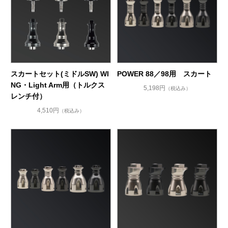
スカートセット(ミドルSW) WI
POWER 88／98用 スカート
NG・Light Arm用（トルクス
5,198円
（税込み）
レンチ付）
4,510円
（税込み）