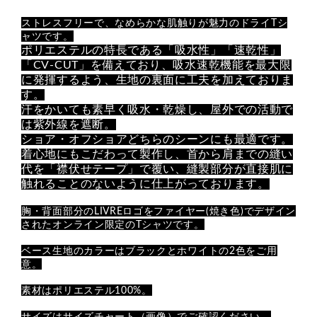
ストレスフリーで、
なめらかな肌触りが
魅力のドライTシ
ャツです。
ポリエステルの特長である「吸水性」「速乾性」
「CV-CUT」を備えており、吸水速乾機能を最大限
に発揮するよう、生地の裏面に工夫を加えておりま
す。
汗をかいても素早く吸水・乾燥し、屋外での活動で
は紫外線を遮断。
ショア・オフショアどちらのシーンにも最適です。
着心地にもこだわって製作し、首から肩までの縫い
代を「襟伏せテープ」で覆い、縫製部分が直接肌に
触れることのないように仕上がっております。
胸・背面部分のLIVREロゴをファイヤー(焼き色)でデザイン
されたオンライン限定のTシャツです。
ベース生地のカラーはブラックとホワイトの2色をご用
意。
素材はポリエステル100%。