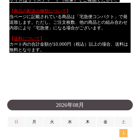
サイズはサイズチャート（画像）でご確認ください。
【
商品の配送の種類について
】
当ページに記載されている商品は「宅急便コンパクト」で発
送致します。ただし、ご注文枚数、他の商品との組み合わせ
内容により「宅急便」になる場合がございます。
【
送料について
】
カート内の合計金額が10,000円（税込）以上の場合、送料は
無料となります。
2026年08月
日
月
火
水
木
金
土
1