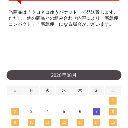
当商品は「クロネコゆうパケット」で発送致します。
ただし、他の商品との組み合わせ内容により「宅急便
コンパクト」「宅急便」になる場合がございます。
2026年08月
日
月
火
水
木
金
土
1
2
3
4
5
6
7
8
9
10
11
12
13
14
15